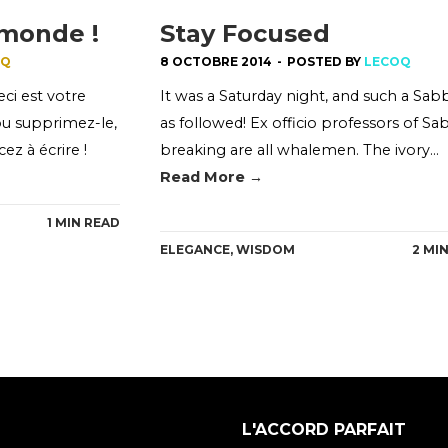
 monde !
Stay Focused
OQ
8 OCTOBRE 2014
-
POSTED BY
LECOQ
ci est votre
It was a Saturday night, and such a Sab
 ou supprimez-le,
as followed! Ex officio professors of S
z à écrire !
breaking are all whalemen. The ivory…
Read More →
1 MIN READ
ELEGANCE
,
WISDOM
2 MI
L'ACCORD PARFAIT